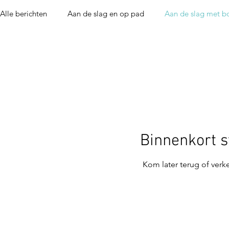
Alle berichten
Aan de slag en op pad
Aan de slag met b
Aan de slag met People in Progress
Binnenkort s
Kom later terug of verk